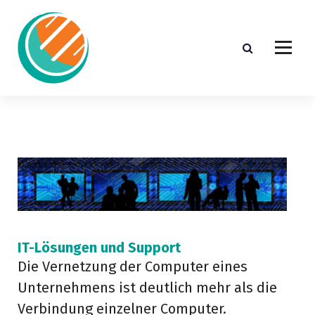
S
p
r
i
n
g
e
z
u
m
I
n
h
a
l
IIII
t
IT-Lösungen und Support
Die Vernetzung der Computer eines
Unternehmens ist deutlich mehr als die
Verbindung einzelner Computer.